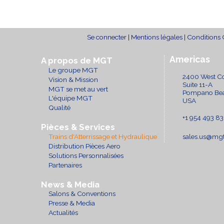
Se connecter
|
Mentions légales
|
Conditions 
Americas
A propos de MGT
Le groupe MGT
2400 West C
Vision & Mission
Suite 11-A
MGT se met au vert
Pompano Bea
L'équipe MGT
USA
Qualité
+1 954 493 8
Pièces & Services
Trains d'Atterrissage et Hydraulique
sales.us@mg
Distribution Pièces Aero
Solutions Personnalisées
Partenaires
News & Media
Salons & Conventions
Presse & Media
Actualités