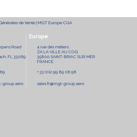
Générales de Vente
|
MGT Europe CGA
Europe
opans Road
4 rue des métiers
ZA LA VILLE AU COQ
ch, FL 33069
35800 SAINT-BRIAC SUR MER
FRANCE
369
+ 33 (0)2 99 89 08 98
t-group.aero
sales.fr@mgt-group.aero