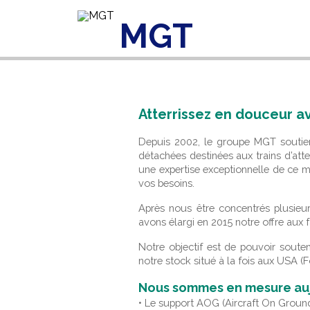
MGT
Trains d'Atterr
Aller au contenu principal
Atterrissez en douceur 
Depuis 2002, le groupe MGT soutient 
détachées destinées aux trains d’att
une expertise exceptionnelle de ce m
vos besoins.
Après nous être concentrés plusie
avons élargi en 2015 notre offre aux
Notre objectif est de pouvoir soute
notre stock situé à la fois aux USA (F
Nous sommes en mesure aujou
• Le support AOG (Aircraft On Ground