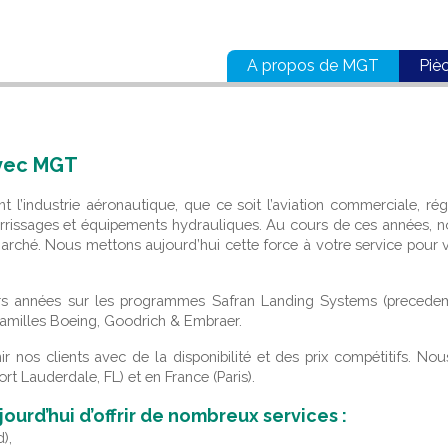
A propos de MGT
Piè
issage et Hydraulique
avec MGT
l’industrie aéronautique, que ce soit l’aviation commerciale, rég
errissages et équipements hydrauliques. Au cours de ces années, no
arché. Nous mettons aujourd’hui cette force à votre service pour 
urs années sur les programmes Safran Landing Systems (precede
 familles Boeing, Goodrich & Embraer.
nir nos clients avec de la disponibilité et des prix compétitifs. 
ort Lauderdale, FL) et en France (Paris).
rd’hui d’offrir de nombreux services :
),